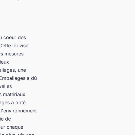
au coeur des
ette loi vise
es mesures
mieux
llages, une
 Emballages a dû
velles
es matériaux
ages a opté
 l'environnement
ie de
 Sur chaque