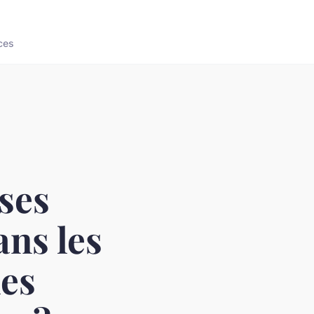
ces
ses
ans les
les