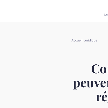
Ac
Accueil
›
Juridique
Co
peuven
ré