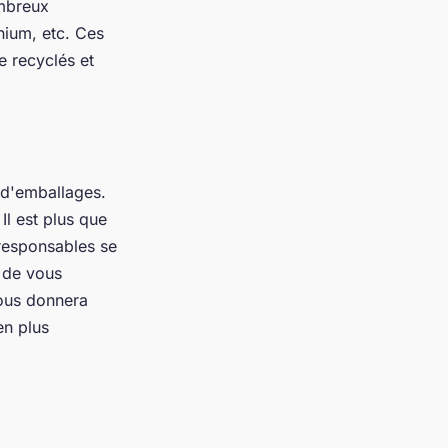
ombreux
inium, etc. Ces
e recyclés et
e d'emballages.
Il est plus que
responsables se
a de vous
ous donnera
en plus