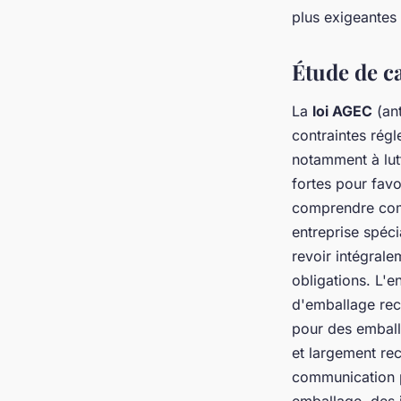
plus exigeante
Étude de ca
La
loi AGEC
(ant
contraintes régl
notamment à lut
fortes pour favo
comprendre comm
entreprise spéc
revoir intégral
obligations. L'e
d'emballage rec
pour des emball
et largement rec
communication po