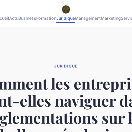
cueil
Actu
Business
Formation
Juridique
Management
Marketing
Servi
JURIDIQUE
mment les entrepri
t-elles naviguer d
glementations sur 