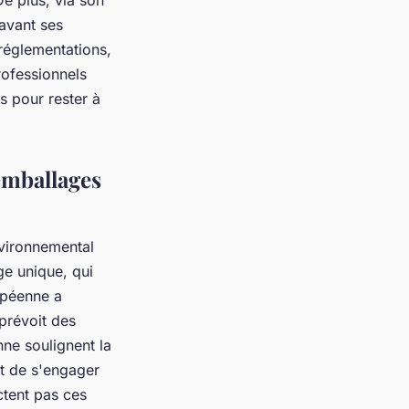
De plus, via son
avant ses
 réglementations,
rofessionnels
s pour rester à
emballages
nvironnemental
ge unique, qui
ropéenne a
 prévoit des
nne soulignent la
et de s'engager
ctent pas ces