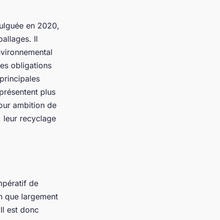
omulguée en 2020,
allages. Il
nvironnemental
es obligations
principales
présentent plus
our ambition de
, leur recyclage
mpératif de
en que largement
Il est donc