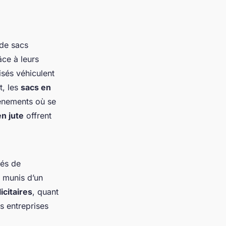
 de sacs
âce à leurs
isés véhiculent
t, les
sacs en
vénements où se
n jute
offrent
tés de
t munis d’un
icitaires
, quant
es entreprises