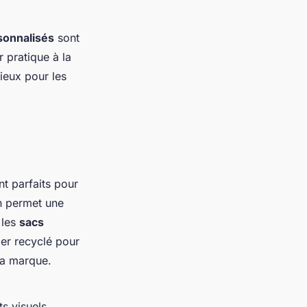
sonnalisés
sont
r pratique à la
ieux pour les
nt parfaits pour
on permet une
 les
sacs
er recyclé pour
la marque.
ts visuels