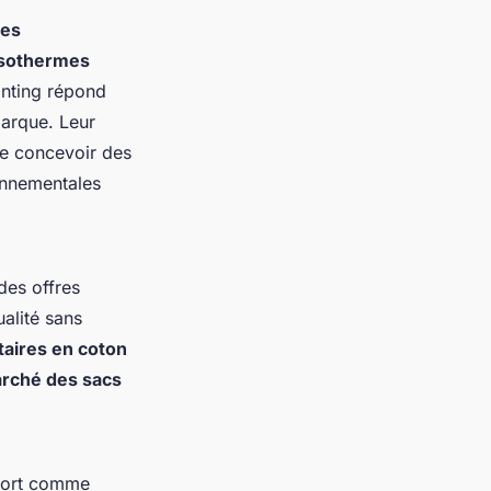
res
isothermes
inting répond
marque. Leur
de concevoir des
onnementales
es offres
ualité sans
taires en coton
rché des sacs
essort comme