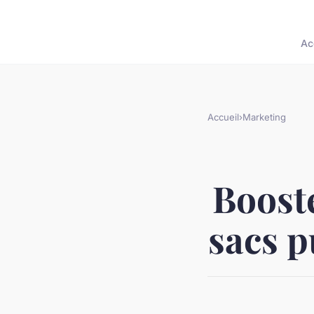
Ac
Accueil
›
Marketing
Booste
sacs p