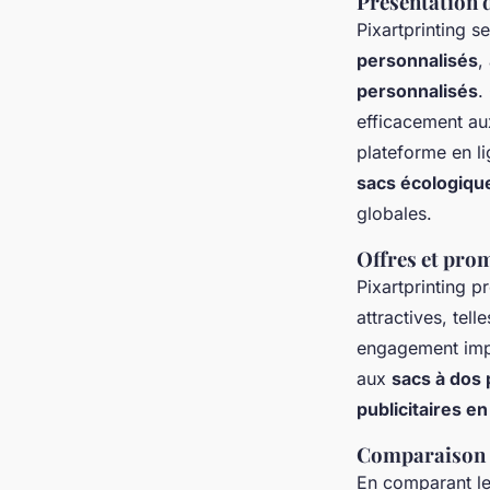
Présentation 
Pixartprinting 
personnalisés
,
personnalisés
.
efficacement au
plateforme en li
sacs écologiqu
globales.
Offres et pro
Pixartprinting 
attractives, tell
engagement impo
aux
sacs à dos 
publicitaires e
Comparaison d
En comparant les