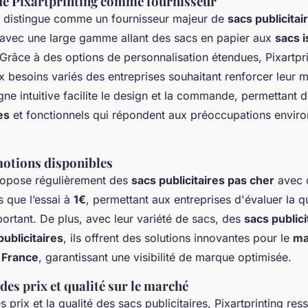
de Pixartprinting comme fournisseur
se distingue comme un fournisseur majeur de
sacs publicitai
 avec une large gamme allant des sacs en papier aux
sacs 
 Grâce à des options de personnalisation étendues, Pixartpr
x besoins variés des entreprises souhaitant renforcer leur 
gne intuitive facilite le design et la commande, permettant 
es
et fonctionnels qui répondent aux préoccupations envir
motions disponibles
propose régulièrement des
sacs publicitaires pas cher
avec d
es que l’essai à
1€
, permettant aux entreprises d'évaluer la q
rtant. De plus, avec leur variété de sacs, des
sacs publici
publicitaires
, ils offrent des solutions innovantes pour le
ma
n France
, garantissant une visibilité de marque optimisée.
es prix et qualité sur le marché
 prix et la qualité des sacs publicitaires, Pixartprinting r