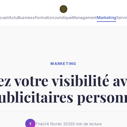
cueil
Actu
Business
Formation
Juridique
Management
Marketing
Servi
MARKETING
z votre visibilité a
ublicitaires person
Théo
14 février 2025
5 min de lecture
T