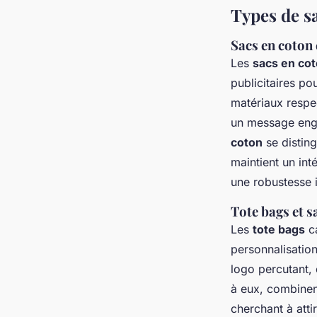
Types de sa
Sacs en coton 
Les
sacs en co
publicitaires po
matériaux respec
un message enga
coton
se disting
maintient un inté
une robustesse in
Tote bags et s
Les
tote bags
ca
personnalisation
logo percutant,
à eux, combinent
cherchant à atti