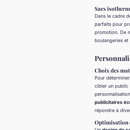
Sacs isotherm
Dans le cadre de
parfaits pour pr
promotion. De 
boulangeries et 
Personnalis
Choix des maté
Pour déterminer 
cibler un public
personnalisation
publicitaires é
répondre à dive
Optimisation 
Un
design de sa