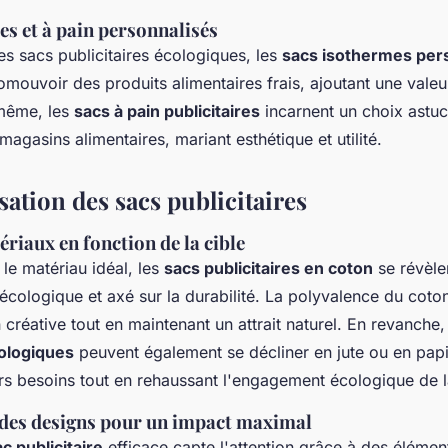
es et à pain personnalisés
s sacs publicitaires écologiques, les
sacs isothermes per
omouvoir des produits alimentaires frais, ajoutant une valeu
même, les
sacs à pain publicitaires
incarnent un choix astuc
magasins alimentaires, mariant esthétique et utilité.
ation des sacs publicitaires
riaux en fonction de la cible
le matériau idéal, les
sacs publicitaires en coton
se révèle
 écologique et axé sur la durabilité. La polyvalence du cot
 créative tout en maintenant un attrait naturel. En revanche,
cologiques
peuvent également se décliner en jute ou en papi
rs besoins tout en rehaussant l'engagement écologique de 
des designs pour un impact maximal
c publicitaire
efficace capte l'attention grâce à des élémen