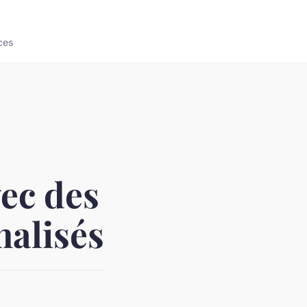
ces
vec des
nalisés