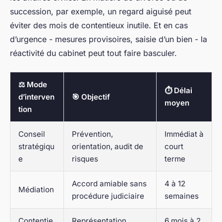
succession, par exemple, un regard aiguisé peut
éviter des mois de contentieux inutile. Et en cas
d’urgence - mesures provisoires, saisie d’un bien - la
réactivité du cabinet peut tout faire basculer.
⚖️ Mode
⏱️ Délai
d’interven
🎯 Objectif
moyen
tion
Conseil
Prévention,
Immédiat à
stratégiqu
orientation, audit de
court
e
risques
terme
Accord amiable sans
4 à 12
Médiation
procédure judiciaire
semaines
Contentie
Représentation
6 mois à 2