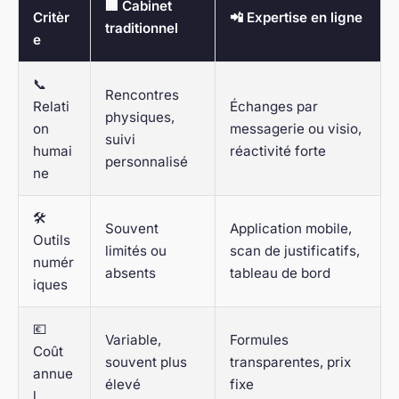
🏢 Cabinet
Critèr
📲 Expertise en ligne
traditionnel
e
📞
Rencontres
Relati
Échanges par
physiques,
on
messagerie ou visio,
suivi
humai
réactivité forte
personnalisé
ne
🛠️
Souvent
Application mobile,
Outils
limités ou
scan de justificatifs,
numér
absents
tableau de bord
iques
💶
Variable,
Formules
Coût
souvent plus
transparentes, prix
annue
élevé
fixe
l